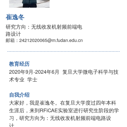
崔逸冬
研究方向：无线收发机射频前端电
路设计
邮箱：24212020065@m.fudan.edu.cn
教育经历
2020
年
9
月
-2024
年
6
月
复旦大学
微电子科学与技
术专业
学士
自我介绍
大家好，我是崔逸冬。在复旦大学度过四年本科
生涯后，来到
RFiCAE
实验室进行研究生阶段的学
习，研究方向为：
无线收发机射频前端电路设
计。