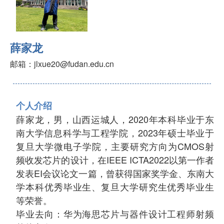
薛家龙
邮箱：jlxue20@fudan.edu.cn
个人
介绍
薛家龙，男，山西运城人，
2020
年本科毕业于东
南大学信息科学与工程学院，
2023
年硕士毕业于
复旦大学微电子学院，主要研究方向为
CMOS
射
频收发芯片的设计，在
IEEE ICTA2022
以第一作者
发表
EI
会议论文一篇，曾获得国家奖学金、东南大
学本科优秀毕业生、复旦大学研究生优秀毕业生
等荣誉。
毕业去向：华为海思
芯片与器件设计工程师
射频