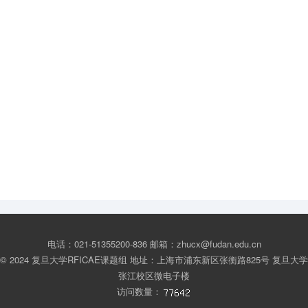
电话：021-51355200-836 邮箱：zhucx@fudan.edu.cn
© 2024 复旦大学RFICAE课题组 地址：上海市浦东新区张衡路825号 复旦大学
张江校区微电子楼
访问数量：