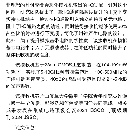
非理想的时钟交叠会恶化接收机输出的I-Q失配。针对这个
问题，研究团队提出了一款I-Q通道隔离度提升的正交下变
频接收机结构，通过在I-Q通路引入独立的跨导单元电路，
阻止了I-Q通路之间的馈通，同时使得接收机能够使用50%
占空比的时钟进行下变频，简化了时钟产生电路的设计。
此外，为了提升模拟基带电路的线性度，该接收机在模拟
基带电路中引入了无源滤波器，在降低功耗的同时提升了
整体接收机的线性度。
该接收机基于28nm CMOS工艺制造，在104-199mW
功耗下，实现了5-18GHz频带覆盖范围、100-500MHz的
连续可调基带带宽、40dB的增益可调范围以及2.1-5.4dB
的噪声系数。
该接收机芯片由复旦大学微电子学院青年研究员许灏
与博士生毕俊彦、邹滕浩和何伟韬等同学共同完成，相关
成果发表在集成电路顶级会议2024 ISSCC 与顶级期
刊 2024 JSSC。
论文信息: