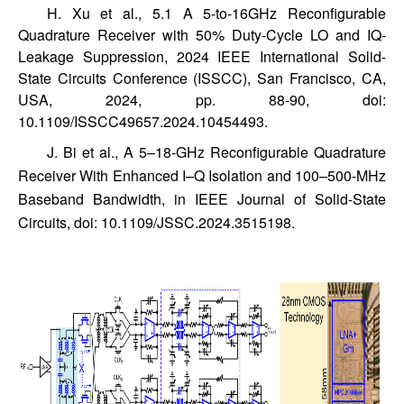
H. Xu et al., 5.1 A 5-to-16GHz Reconfigurable
Quadrature Receiver with 50% Duty-Cycle LO and IQ-
Leakage Suppression, 2024 IEEE International Solid-
State Circuits Conference (ISSCC), San Francisco, CA,
USA, 2024, pp. 88-90, doi:
10.1109/ISSCC49657.2024.10454493.
J. Bi et al., A 5–18-GHz Reconfigurable Quadrature
Receiver With Enhanced I–Q Isolation and 100–500-MHz
Baseband Bandwidth, in IEEE Journal of Solid-State
Circuits, doi: 10.1109/JSSC.2024.3515198.