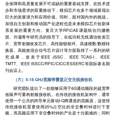
全保障和高质量发展不可或缺的重要基础支撑。在技术进
步和市场需求的双重推动下，模拟芯片在多个领域展现出
巨大的发展潜力和应用价值。同时，面对国内外的挑战，
加强自主创新和推动国产化进程也是未来模拟芯片创新体
系发展的重要方向。复旦大学
RFiCAE课题组
在
闫娜
教
授、
许灏
青年研究员
的指导下，在低功耗无线通信收发芯
片、宽带射频收发芯片、高性能锁相环、高速模数/数模转
换器、高能效混合信号芯片设计等方面取得了一系列的研
究成果，发表于I
EEE
JSSC
、IEEE
TCAS-I
、IEEE
TMTT
、IEEE
ISSCC/RFIC/CICC/ESSERC
等
国际著名期
刊会议上。
（六）5-18 GHz宽频带覆盖正交无线接收机
研究团队提出了一款能够应用于6G通信频段的超宽带
低噪声可重构射频接收机。在传统的接收机架构中，通常
使用一个公共的跨导单元驱动I-Q两通道的混频器，这使得
传统接收机需要使用25%占空比的非交叠时钟进行下变
频，而高频应用下非交叠时钟的产生是十分困难的；同时