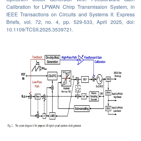
Calibration for LPWAN Chirp Transmission System, in
IEEE Transactions on Circuits and Systems II: Express
Briefs, vol. 72, no. 4, pp. 529-533, April 2025, doi:
10.1109/TCSII.2025.3539721.