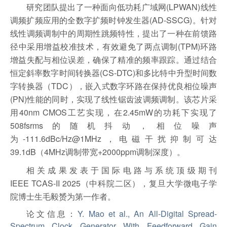
研究团队提出了一种面向低功耗广域网
(LPWAN)
线性
调频扩频应用的全数字扩频时钟发生器
(AD-SSCG)
。针对
线性调频调制中的周期性跳频特性，提出了一种在前馈路
径中采用增益校准技术，有效避免了两点调制
(TPM)
环路
增益失配与相位误差，确保了精准的频率跟踪。通过结合
恒定斜率数字时间转换器
(CS-DTC)
和多比特中升型时间数
字转换器（
TDC
），嵌入式数字环路在保持优良相位噪声
(PN)
性能的同时，实现了线性锯齿波调频调制。该芯片采
用
40nm CMOS
工艺实现，在
2.45mW
的功耗下实现了
508fs
rms
的随机抖动，相位噪声
为
-111.6dBc/Hz@1MHz
，电磁干扰抑制可达
39.1dB
（
4MHz
调制带宽
+2000ppm
调制深度）。
相关成果发表于国际电路与系统顶级期刊
IEEE
TCAS-II 2025（中科院二区）
，复旦大学微电子学
院博士生毛毅赟为第一作者。
论文信息：
Y. Mao et al., An All-Digital Spread-
Spectrum Clock Generator With Feedforward Gain